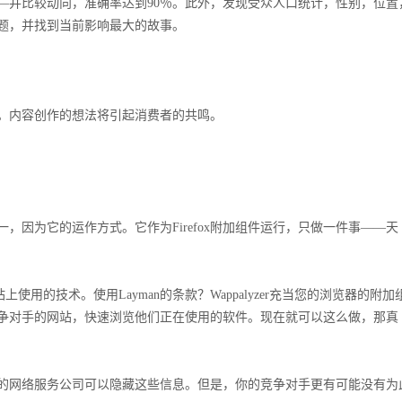
—并比较动向，准确率达到90％。此外，发现受众人口统计，性别，位置
题，并找到当前影响最大的故事。
。内容创作的想法将引起消费者的共鸣。
因为它的运作方式。它作为Firefox附加组件运行，只做一件事——天
上使用的技术。使用Layman的条款？Wappalyzer充当您的浏览器的附加
争对手的网站，快速浏览他们正在使用的软件。现在就可以这么做，那真
的网络服务公司可以隐藏这些信息。但是，你的竞争对手更有可能没有为