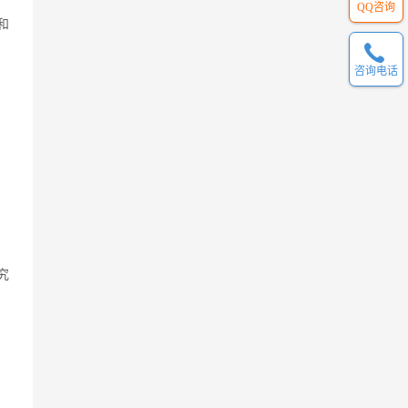
QQ咨询
和
咨询电话
，
究