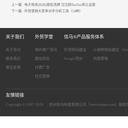
上一篇 :
电子商务(B2B)首轮洗牌 沱沱网TooToo停止运营
下一篇 :
外贸营销大竞争对手分析工具（14种）
关于我们
外贸学堂
信马®产品服务体系
关于信马
海外推广资讯
外贸网站建设
小语种网站建设
Go
联系我们
建站优化
Google竞价
内容营销
意见反馈
付费广告
社交营销
友情链接
Copyright © 2007-2026
杭州信马科技有限公司（www.sirmar.com）
版权所