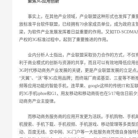
聚焦3G应用创新
事实上，在其他产业领域，产业联盟这种形式也发挥了重要
放标准平台软件联盟，已经拥有70余家成员单位，成为政府主
梁，为软件产业发展发挥着日益重要的作用。又如TD-SCDM
产权的3G标准过程中，起到了重要推进的作用。
业内分析人士指出，产业联盟采取协力合作的方式，不仅有
利于商业模式的创新与资源的共享，而且可以有效地降低应用
3G时代移动商务产业发展的关键，更是产业联盟发展的立足点。
“天翼”、“沃”等3G应用品牌；而终端厂商诺基亚、三星等不
频等应用功能的智能手机，连苹果、google这样的传统IT和
的3G手机iphoe和G1，用友移动和移动商街也在5/17电信日
动商务产业主旋律。
而移动商务服务商的应用开发更为活跃。手机购物、手机邮
机搜索、手机下载、手机视频、手机游戏、移动管理等多类型
动、百度无线、空中网、3G门户等一大批服务商凭借自身独特