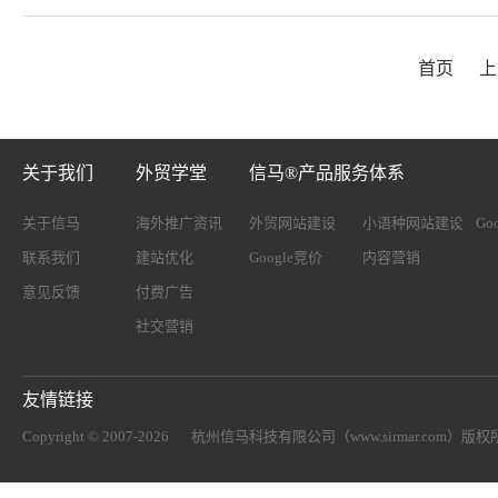
首页
上
关于我们
外贸学堂
信马®产品服务体系
关于信马
海外推广资讯
外贸网站建设
小语种网站建设
Go
联系我们
建站优化
Google竞价
内容营销
意见反馈
付费广告
社交营销
友情链接
Copyright © 2007-2026
杭州信马科技有限公司（www.sirmar.com）
版权所