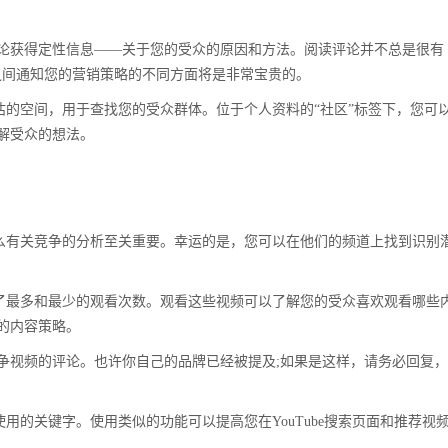
论获得定性信息——关于您的受众的原因和方法。阅读评论并不总是很有
ube之间通知您的营销策略的不同方面将是非常宝贵的。
低估的空间，用于查找您的受众群体。位于个人资料的“社区”标签下，您可
解受众的想法。
，那么有关竞争的分析至关重要。幸运的是，您可以在他们的频道上找到识别
获得了最多和最少的观看次数。观看这些视频可以了解您的受众喜欢观看哪些
的内容策略。
争视频的评论。也许你自己的品牌已经被提及;如果是这样，请务必回复
使用的关键字。使用类似的功能可以提高您在YouTube搜索页面和推荐视